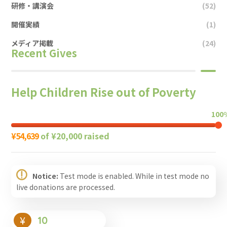
研修・講演会
(52)
開催実績
(1)
メディア掲載
(24)
Recent Gives
Help Children Rise out of Poverty
100
¥54,639
of
¥20,000
raised
Notice:
Test mode is enabled. While in test mode no
live donations are processed.
¥