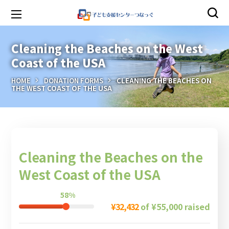
Cleaning the Beaches on the West
Coast of the USA
HOME
DONATION FORMS
CLEANING THE BEACHES ON
THE WEST COAST OF THE USA
Cleaning the Beaches on the
West Coast of the USA
58%
¥32,432
of
¥55,000
raised