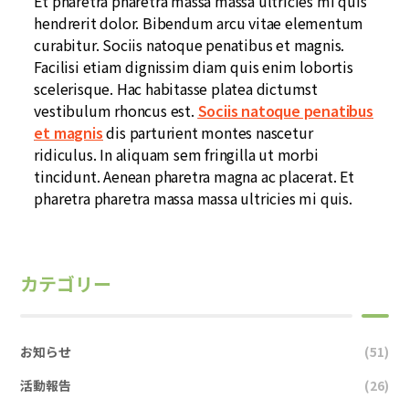
Et pharetra pharetra massa massa ultricies mi quis
hendrerit dolor. Bibendum arcu vitae elementum
curabitur. Sociis natoque penatibus et magnis.
Facilisi etiam dignissim diam quis enim lobortis
scelerisque. Hac habitasse platea dictumst
vestibulum rhoncus est.
Sociis natoque penatibus
et magnis
dis parturient montes nascetur
ridiculus. In aliquam sem fringilla ut morbi
tincidunt. Aenean pharetra magna ac placerat. Et
pharetra pharetra massa massa ultricies mi quis.
カテゴリー
お知らせ
(51)
活動報告
(26)