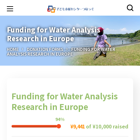
Funding for Water Analysis
Research in Europe
HOME
DONATION FORMS
FUNDING FOR WATER
ANALYSIS RESEARCH IN EUROPE
Funding for Water Analysis
Research in Europe
94%
¥9,441
of
¥10,000
raised