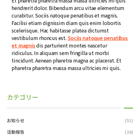
Et pharetra pharetra massa massa ultricies mi quis
hendrerit dolor. Bibendum arcu vitae elementum
curabitur. Sociis natoque penatibus et magnis.
Facilisi etiam dignissim diam quis enim lobortis
scelerisque. Hac habitasse platea dictumst
vestibulum rhoncus est.
Sociis natoque penatibus
et magnis
dis parturient montes nascetur
ridiculus. In aliquam sem fringilla ut morbi
tincidunt. Aenean pharetra magna ac placerat. Et
pharetra pharetra massa massa ultricies mi quis.
カテゴリー
お知らせ
(51)
活動報告
(26)