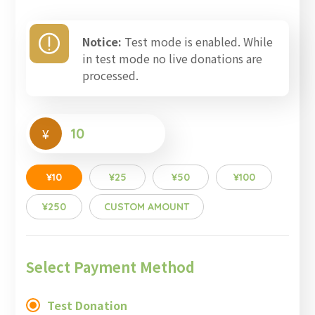
Notice:
Test mode is enabled. While
in test mode no live donations are
processed.
¥
¥10
¥25
¥50
¥100
¥250
CUSTOM AMOUNT
Select Payment Method
Test Donation