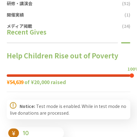
研修・講演会
(52)
開催実績
(1)
メディア掲載
(24)
Recent Gives
Help Children Rise out of Poverty
100
¥54,639
of
¥20,000
raised
Notice:
Test mode is enabled. While in test mode no
live donations are processed.
¥