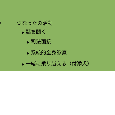
い
つなっぐの活動
話を聞く
司法面接
系統的全身診察
一緒に乗り越える（付添犬）
暮らしを支える
支援の輪をつなぐ
研修/勉強会
講演会