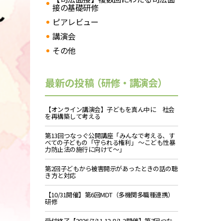
接の基礎研修
ピアレビュー
講演会
その他
最新の投稿
（研修・講演会）
【オンライン講演会】子どもを真ん中に 社会
を再構築して考える
第13回つなっぐ公開講座「みんなで考える、す
べての子どもの「守られる権利」 ～こども性暴
力防止法の施行に向けて～」
第2回子どもから被害開示があったときの話の聴
き方と対応
【10/31開催】第6回MDT（多機関多職種連携）
研修
受付終了【2026/7/11,12,8/1,2開催】第7回つな