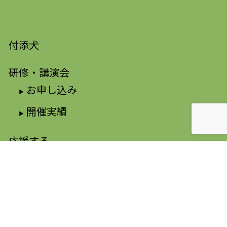
付添犬
研修・講演会
お申し込み
開催実績
応援する
寄附をする
会員になる
ボランティアで参加する
法人の方へ